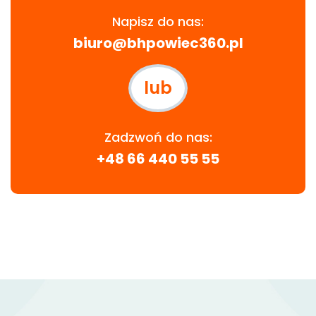
Napisz do nas:
biuro@bhpowiec360.pl
lub
Zadzwoń do nas:
+48 66 440 55 55