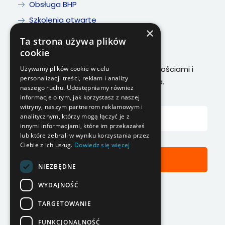
Obsługa BHP
Szkolenia otwarte
×
Kontakt
Ta strona używa plików
cookie
Chcesz być na bieżąco z naszymi nowościami i
Używamy plików cookie w celu
personalizacji treści, reklam i analizy
szkoleniami? Zapisz się do newslettera.
naszego ruchu. Udostępniamy również
informacje o tym, jak korzystasz z naszej
witryny, naszym partnerom reklamowym i
analitycznym, którzy mogą łączyć je z
innymi informacjami, które im przekazałeś
lub które zebrali w wyniku korzystania przez
Ciebie z ich usług.
Dowiedz się więcej
Zapisz się
NIEZBĘDNE
WYDAJNOŚĆ
TARGETOWANIE
FUNKCJONALNOŚĆ