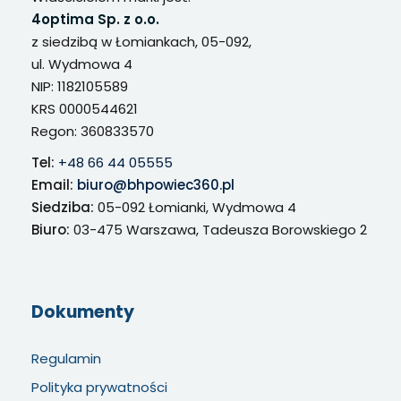
4optima Sp. z o.o.
z siedzibą w Łomiankach, 05-092,
ul. Wydmowa 4
NIP: 1182105589
KRS 0000544621
Regon: 360833570
Tel:
+48 66 44 05555
Email:
biuro@bhpowiec360.pl
Siedziba:
05-092 Łomianki, Wydmowa 4
Biuro:
03-475 Warszawa, Tadeusza Borowskiego 2
Dokumenty
Regulamin
Polityka prywatności