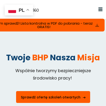
PL
m sprawdź! Lista kontrolna w PDF do pobrania - teraz
GRATIS!
сія
iowa
Twoje
BHP
Nasza
Misja
Wspólnie tworzymy bezpieczniejsze
środowisko pracy!
Sprawdź ofertę szkoleń otwartych