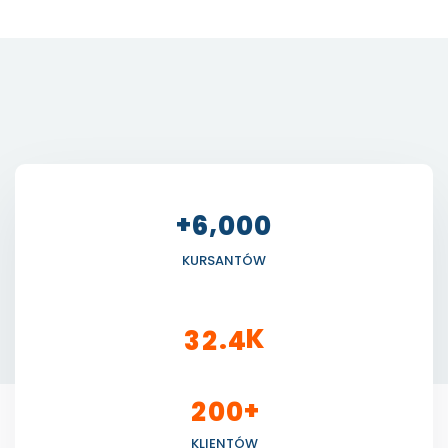
+
,
6
0
0
0
KURSANTÓW
K
.
3
2
4
+
2
0
0
KLIENTÓW