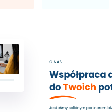
O NAS
Współpraca 
do
Twoich
pot
Jesteśmy solidnym partnerem bi