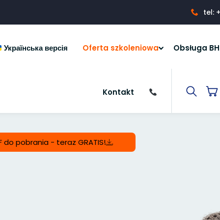
tel:
Українська версія
Oferta szkoleniowa
Obsługa BH
Kontakt
F do pobrania - teraz GRATIS!