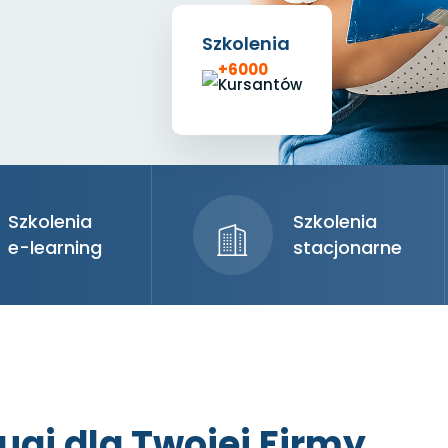
Szkolenia
+6000
Kursantów
Szkolenia
Szkolenia
e-learning
stacjonarne
ugi dla Twojej Firmy