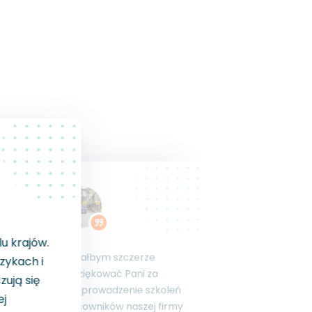
lu krajów.
Chciałbym szczerze
ęzykach i
podziękować Pani za
zują się
przeprowadzenie szkoleń
„Od lat możemy liczyć na
ej
kompleksowe wsparcie – od
pracowników naszej firmy
Najważniej