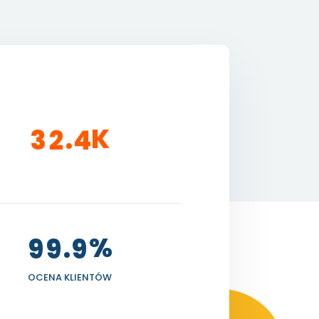
K
.
3
2
4
%
.
9
9
9
OCENA KLIENTÓW