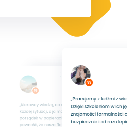
„Pracujemy z ludźmi z wie
„Kierowcy wiedzą, co robić w
Dzięki szkoleniom w ich j
każdej sytuacji, a ja mam
znajomości formalności c
porządek w papierach. To
stosowują się
bezpiecznie i od razu lepi
olenia robimy
pewność, że nasza flota jest