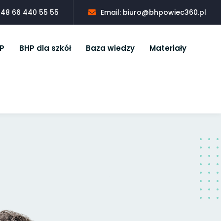
 +48 66 440 55 55
Email: biuro@bhpowiec360.pl
P
BHP dla szkół
Baza wiedzy
Materiały