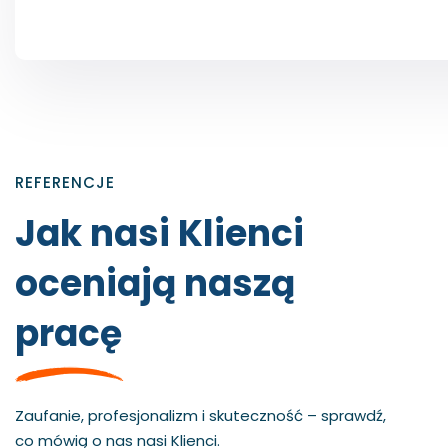
REFERENCJE
Jak nasi Klienci
oceniają naszą
pracę
Zaufanie, profesjonalizm i skuteczność – sprawdź,
Najważniejsze, że do
Państwo do nas. Szk
co mówią o nas nasi Klienci.
„Od lat możemy liczyć na