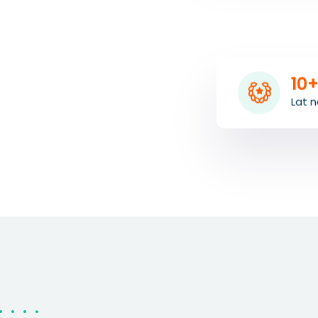
10
Lat n