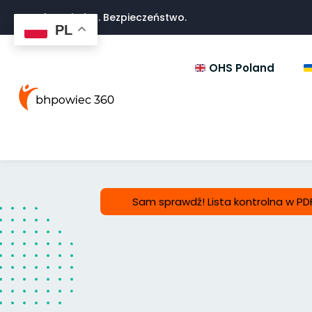
Troska. Wiedza. Bezpieczeństwo.
PL
OHS Poland
Sam sprawdź! Lista kontrolna w PD