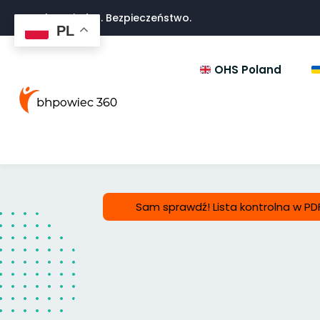
Troska. Wiedza. Bezpieczeństwo.
PL
OHS Poland
Sam sprawdź! Lista kontrolna w PD