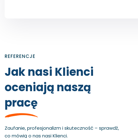
REFERENCJE
Jak nasi Klienci
oceniają naszą
pracę
„Od lat możemy licz
Zaufanie, profesjonalizm i skuteczność – sprawdź,
Chciałbym szczerze podziękować
kompleksowe wsparc
„Pracujemy z ludźmi z wielu krajów.
Pani za przeprowadzenie szkoleń
szkoleń po całą dok
co mówią o nas nasi Klienci.
Dzięki szkoleniom w ich językach i