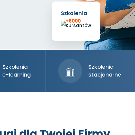
Szkolenia
+6000
Kursantów
Szkolenia
Szkolenia
e-learning
stacjonarne
ugi dla Twojej Firmy