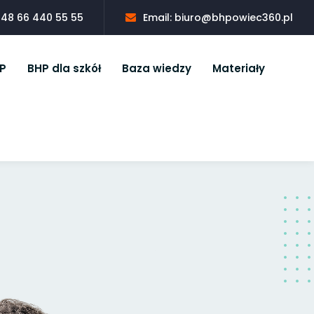
 +48 66 440 55 55
Email: biuro@bhpowiec360.pl
P
BHP dla szkół
Baza wiedzy
Materiały