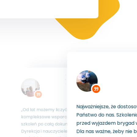
„Kierowcy wiedzą, co rob
Najważniejsze, że dostosowują
sytuacji, a ja mam porzą
się Państwo do nas. Szkolenia
yć na
papierach. To pewność, 
robimy przed wyjazdem
ie – od
flota jest bezpieczna na t
brygad w teren. Dla nas ważne,
umentację.