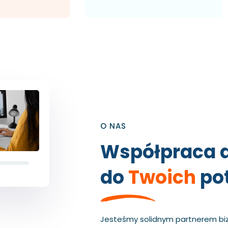
O NAS
Współpraca 
do
Twoich
pot
Jesteśmy solidnym partnerem bi