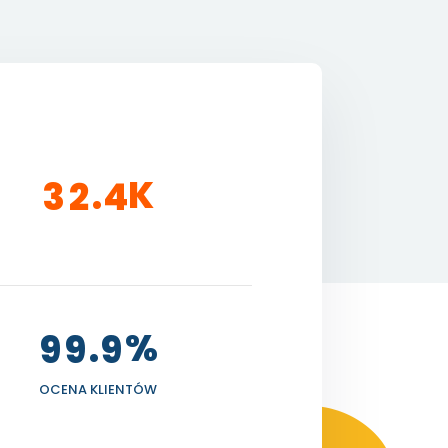
K
.
3
2
4
%
.
9
9
9
OCENA KLIENTÓW