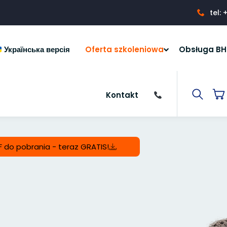
tel:
Українська версія
Oferta szkoleniowa
Obsługa BH
Kontakt
F do pobrania - teraz GRATIS!